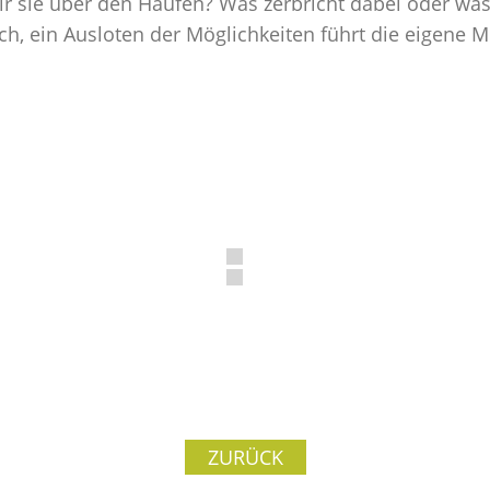
r sie über den Haufen? Was zerbricht dabei oder was
ich, ein Ausloten der Möglichkeiten führt die eigene
ZURÜCK